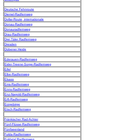
Deutsche Fehnroute
Diemel-Radfernweg
Dollar-Route, internationale
Donau-Radfernweg
Donauradfernweg
Drau-Radfernweg
Drei Täler Radfernweg
Dresden
Dübener Heide
Ederauen-Radfernweg
Eider-Treene-Sorge-Radfernweg
Eifel
Elbe-Radfernweg
Elsass
Ems-Radfernweg
Enns-Radfernweg
Enz-Nagold-Radfernweg
Erft-Radfernweg
Erzgebirge
Etsch-Radfernweg
Fränkischer Rad-Achter
Fünf-Flüsse-Radfernweg
Fünfseenland
Fulda-Radfernweg
Fuldatal Radfernweg