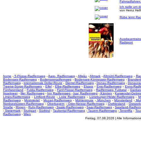
Fahrradfahren
Ich radle um d
von Heinz Hel
Rübe lernt Rad
Ausdauertrain
Radsport
home
-
5-Flüsse-Radfernweg
-
Aare- Radfernweg
-
Allgäu
-
Altmark
-
Altmühl-Radfernweg
-
Ra
Bodensee-Radfernweg
-
Bodenseeradfernweg
-
Bodensee-Königssee-Radfernweg
-
Branden
Radfernweg
-
internationale Dollar-Route
-
Diemel-Radfernweg
-
Donau-Radfernweg
-
Donaura
Treene-Sorge-Radfernweg
-
Eifel
-
Elbe-Radfernweg
-
Elsass
-
Ems-Radfernweg
-
Enns-Radf
Fünfseenland
-
Fulda-Radfernweg
-
Fünf-Flüsse-Radfernweg
-
Radfernweg Fuldatal
-
Gardas
Ijsselmeer
-
Iller Radfernweg
-
Inn Radfernweg
-
Isar Radfernweg
-
Kärnten
-
Karwendel-Gebir
Limes-Radfernweg
-
Limfjord-Route
-
Loire Radfernweg
-
Lüneburger-Heide-Radfernweg
-
M
Radfernweg
-
Mostviertel
-
Mozart-Radfernweg
-
Mühlenroute
-
München
-
Münsterland
-
Mul
Nordseeküsten-Radfernweg
-
Oberbayern
-
Oder-Neisse-Radfernweg
-
Ostfriesland
-
Ostseek
Straße
-
Rügen
-
Ruhr-Radfernweg
-
Saale-Radfernweg
-
Saar-Radfernweg
-
Saarland-Radfer
-
Steiermark
-
Stuttgart
-
Südtirol
-
Taubertal-Radfernweg
-
Tauern-Radfernweg
-
Teneriffa
-
Tou
Radfernweg
-
Wien
Freitag, 07.08.2026 | Alle Informati