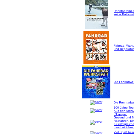
Rennfahrerblut
keine Buttermil
Fahrrad, Wart
und Reparatur
Die Fahrradwer
Die Rennradwer
100 Jahre Tou
Aus den Archi
L'Equipe.
Gesund und fi
Radfahren. Ei
für erfolgreich
ganzheitliches
Viel Spaß bei