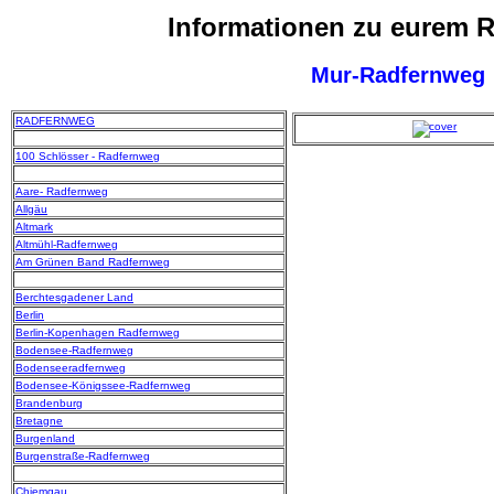
Informationen zu eurem 
Mur-Radfernweg
RADFERNWEG
100 Schlösser - Radfernweg
Aare- Radfernweg
Allgäu
Altmark
Altmühl-Radfernweg
Am Grünen Band Radfernweg
Berchtesgadener Land
Berlin
Berlin-Kopenhagen Radfernweg
Bodensee-Radfernweg
Bodenseeradfernweg
Bodensee-Königssee-Radfernweg
Brandenburg
Bretagne
Burgenland
Burgenstraße-Radfernweg
Chiemgau