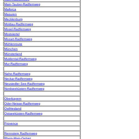
Main-Tauber-Radfernweg
Mallorca
Masuren
Mecklenburg
Moldau-Radfernweg
Mosel-Radfernweg
Mostviertel
Mozart-Radfernweg
Mühlenroute
München
Münsterland
Muldental-Radfernweg
Mur-Radfernweg
Nahe-Radfernweg
Neckar-Radfernweg
Neusiedler See-Radfernweg
Nordseeküsten-Radfernweg
Oberbayern
Oder-Neisse-Radfernweg
Ostfriesland
Ostseeküsten-Radfernweg
Provence
Rennsteig Radfernweg
Rhein-Main-Gebiet