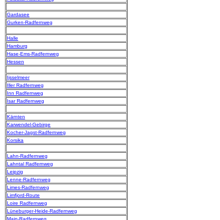
Gardasee
Gurken-Radfernweg
Halle
Hamburg
Hase-Ems-Radfernweg
Hessen
Ijsselmeer
Iller Radfernweg
Inn Radfernweg
Isar Radfernweg
Kärnten
Karwendel-Gebirge
Kocher-Jagst-Radfernweg
Korsika
Lahn-Radfernweg
Lahntal Radfernweg
Leipzig
Lenne-Radfernweg
Limes-Radfernweg
Limfjord-Route
Loire Radfernweg
Lüneburger-Heide-Radfernweg
Main-Radfernweg