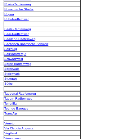
Rhein-Radfernweg
Romantische Straße
Rügen
Ruhr-Radfernweg
Saale-Radfernweg
Saar-Radfernweg
Saarland-Radfernweg
Sächsisch-Böhmische Schweiz
Salzburg
Salzkammergut
Schwarzwald
Spree-Radfernweg
Spreewald
Steiermark
Stuttgart
Sütirol
Taubertal-Radfernweg
Tauern-Radfernweg
Teneriffa
Tour de Baroque
TransAlp
Veneto
Via Claudia Augusta
Vogtland
Vorpommern