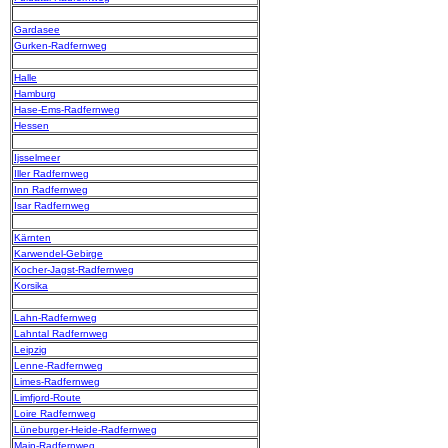
Gardasee
Gurken-Radfernweg
Halle
Hamburg
Hase-Ems-Radfernweg
Hessen
Ijsselmeer
Iller Radfernweg
Inn Radfernweg
Isar Radfernweg
Kärnten
Karwendel-Gebirge
Kocher-Jagst-Radfernweg
Korsika
Lahn-Radfernweg
Lahntal Radfernweg
Leipzig
Lenne-Radfernweg
Limes-Radfernweg
Limfjord-Route
Loire Radfernweg
Lüneburger-Heide-Radfernweg
Main-Radfernweg