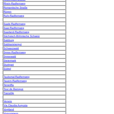
Rhein-Radfernweg
Romantische Straße
Rügen
Ruhr-Radfernweg
Saale-Radfernweg
Saar-Radfernweg
Saarland-Radfernweg
Sächsisch-Böhmische Schweiz
Salzburg
Salzkammergut
Schwarzwald
Spree-Radfernweg
Spreewald
Steiermark
Stuttgart
Sütirol
Taubertal-Radfernweg
Tauern-Radfernweg
Teneriffa
Tour de Baroque
TransAlp
Veneto
Via Claudia Augusta
Vogtland
Vorpommern