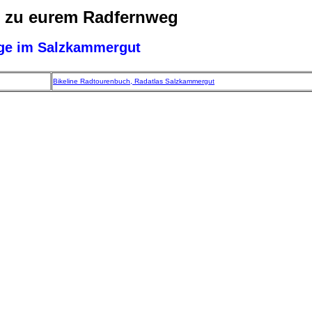
n zu eurem Radfernweg
ge im Salzkammergut
Bikeline Radtourenbuch, Radatlas Salzkammergut