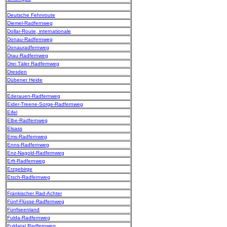
Deutsche Fehnroute
Diemel-Radfernweg
Dollar-Route, internationale
Donau-Radfernweg
Donauradfernweg
Drau-Radfernweg
Drei Täler Radfernweg
Dresden
Dübener Heide
Ederauen-Radfernweg
Eider-Treene-Sorge-Radfernweg
Eifel
Elbe-Radfernweg
Elsass
Ems-Radfernweg
Enns-Radfernweg
Enz-Nagold-Radfernweg
Erft-Radfernweg
Erzgebirge
Etsch-Radfernweg
Fränkischer Rad-Achter
Fünf-Flüsse-Radfernweg
Fünfseenland
Fulda-Radfernweg
Fuldatal Radfernweg