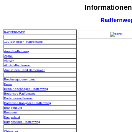
Informatione
Radfernwe
RADFERNWEG
100 Schlösser - Radfernweg
Aare- Radfernweg
Allgäu
Altmark
Altmühl-Radfernweg
Am Grünen Band Radfernweg
Berchtesgadener Land
Berlin
Berlin-Kopenhagen Radfernweg
Bodensee-Radfernweg
Bodenseeradfernweg
Bodensee-Königssee-Radfernweg
Brandenburg
Bretagne
Burgenland
Burgenstraße-Radfernweg
Chiemgau