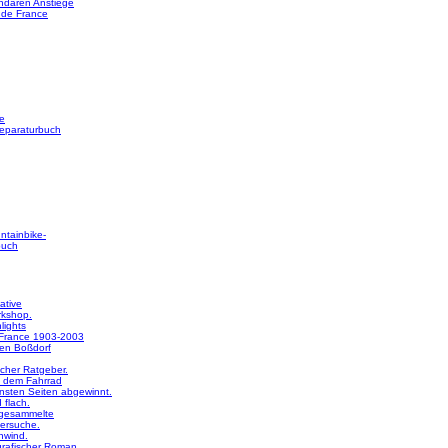
ndären Anstiege
 de France
e
reparaturbuch
ntainbike-
buch
ative
rkshop.
lights
 France 1903-2003
en Boßdorf
licher Ratgeber.
 dem Fahrrad
nsten Seiten abgewinnt.
 flach.
 gesammelte
ersuche.
nwind.
rafischer Roman.