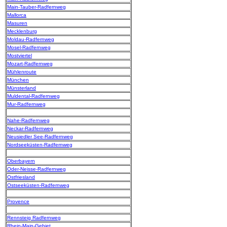
Main-Tauber-Radfernweg
Mallorca
Masuren
Mecklenburg
Moldau-Radfernweg
Mosel-Radfernweg
Mostviertel
Mozart-Radfernweg
Mühlenroute
München
Münsterland
Muldental-Radfernweg
Mur-Radfernweg
Nahe-Radfernweg
Neckar-Radfernweg
Neusiedler See-Radfernweg
Nordseeküsten-Radfernweg
Oberbayern
Oder-Neisse-Radfernweg
Ostfriesland
Ostseeküsten-Radfernweg
Provence
Rennsteig Radfernweg
Rhein-Main-Gebiet