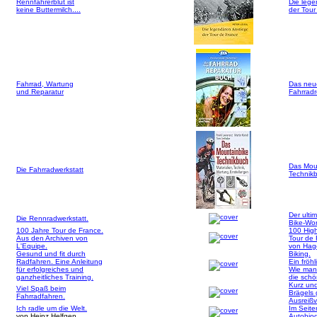
Rennfahrerblut ist
Die lege
keine Buttermilch....
der Tour
Fahrrad, Wartung
Das neu
und Reparatur
Fahrrad
Das Mou
Die Fahrradwerkstatt
Technik
Der ultim
Die Rennradwerkstatt.
Bike-Wo
100 Jahre Tour de France.
100 High
Aus den Archiven von
Tour de
L'Equipe.
von Hag
Gesund und fit durch
Biking.
Radfahren. Eine Anleitung
Ein fröh
für erfolgreiches und
Wie man
ganzheitliches Training.
die schö
Kurz und
Viel Spaß beim
Brägels
Fahrradfahren.
Ausreißv
Ich radle um die Welt.
Im Seite
von Heinz Helfgen
Autobiog