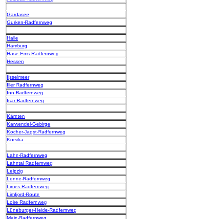
Gardasee
Gurken-Radfernweg
Halle
Hamburg
Hase-Ems-Radfernweg
Hessen
Ijsselmeer
Iller Radfernweg
Inn Radfernweg
Isar Radfernweg
Kärnten
Karwendel-Gebirge
Kocher-Jagst-Radfernweg
Korsika
Lahn-Radfernweg
Lahntal Radfernweg
Leipzig
Lenne-Radfernweg
Limes-Radfernweg
Limfjord-Route
Loire Radfernweg
Lüneburger-Heide-Radfernweg
Main-Radfernweg