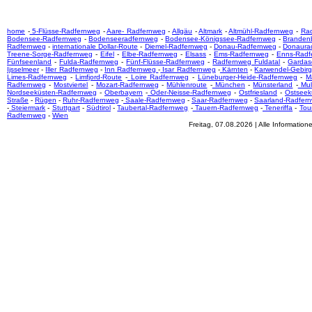
home
-
5-Flüsse-Radfernweg
-
Aare- Radfernweg
-
Allgäu
-
Altmark
-
Altmühl-Radfernweg
-
Ra
Bodensee-Radfernweg
-
Bodenseeradfernweg
-
Bodensee-Königssee-Radfernweg
-
Branden
Radfernweg
-
internationale Dollar-Route
-
Diemel-Radfernweg
-
Donau-Radfernweg
-
Donaura
Treene-Sorge-Radfernweg
-
Eifel
-
Elbe-Radfernweg
-
Elsass
-
Ems-Radfernweg
-
Enns-Radf
Fünfseenland
-
Fulda-Radfernweg
-
Fünf-Flüsse-Radfernweg
-
Radfernweg Fuldatal
-
Gardas
Ijsselmeer
-
Iller Radfernweg
-
Inn Radfernweg
-
Isar Radfernweg
-
Kärnten
-
Karwendel-Gebir
Limes-Radfernweg
-
Limfjord-Route
-
Loire Radfernweg
-
Lüneburger-Heide-Radfernweg
-
M
Radfernweg
-
Mostviertel
-
Mozart-Radfernweg
-
Mühlenroute
-
München
-
Münsterland
-
Mul
Nordseeküsten-Radfernweg
-
Oberbayern
-
Oder-Neisse-Radfernweg
-
Ostfriesland
-
Ostseek
Straße
-
Rügen
-
Ruhr-Radfernweg
-
Saale-Radfernweg
-
Saar-Radfernweg
-
Saarland-Radfer
-
Steiermark
-
Stuttgart
-
Südtirol
-
Taubertal-Radfernweg
-
Tauern-Radfernweg
-
Teneriffa
-
Tou
Radfernweg
-
Wien
Freitag, 07.08.2026 | Alle Informati