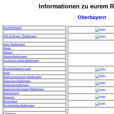
Informationen zu eurem 
Oberbayern
RADFERNWEG
100 Schlösser - Radfernweg
Aare- Radfernweg
Allgäu
Altmark
Altmühl-Radfernweg
Am Grünen Band Radfernweg
Berchtesgadener Land
Berlin
Berlin-Kopenhagen Radfernweg
Bodensee-Radfernweg
Bodenseeradfernweg
Bodensee-Königssee-Radfernweg
Brandenburg
Bretagne
Burgenland
Burgenstraße-Radfernweg
Chiemgau