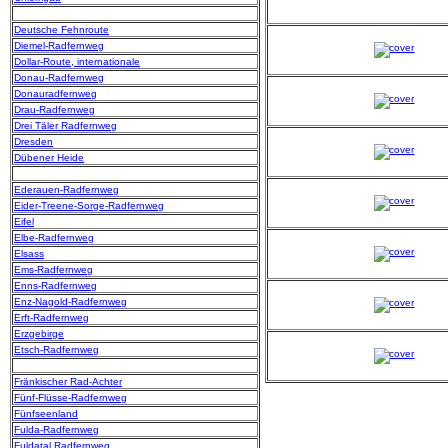
Deutsche Fehnroute
Diemel-Radfernweg
Dollar-Route, internationale
Donau-Radfernweg
Donauradfernweg
Drau-Radfernweg
Drei Täler Radfernweg
Dresden
Dübener Heide
Ederauen-Radfernweg
Eider-Treene-Sorge-Radfernweg
Eifel
Elbe-Radfernweg
Elsass
Ems-Radfernweg
Enns-Radfernweg
Enz-Nagold-Radfernweg
Erft-Radfernweg
Erzgebirge
Etsch-Radfernweg
Fränkischer Rad-Achter
Fünf-Flüsse-Radfernweg
Fünfseenland
Fulda-Radfernweg
Fuldatal Radfernweg