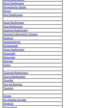
Rhein-Radfernweg
Romantische Straße
Rügen
Ruhr-Radfernweg
Saale-Radfernweg
Saar-Radfernweg
Saarland-Radfernweg
Sächsisch-Böhmische Schweiz
Salzburg
Salzkammergut
Schwarzwald
Spree-Radfernweg
Spreewald
Steiermark
Stuttgart
Sütirol
Taubertal-Radfernweg
Tauern-Radfernweg
Teneriffa
Tour de Baroque
TransAlp
Veneto
Via Claudia Augusta
Vogtland
Vorpommern