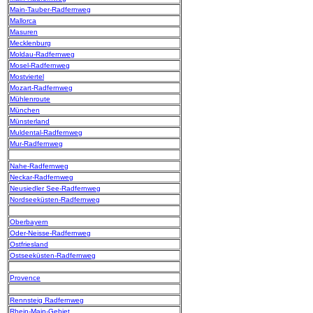
Main-Tauber-Radfernweg
Mallorca
Masuren
Mecklenburg
Moldau-Radfernweg
Mosel-Radfernweg
Mostviertel
Mozart-Radfernweg
Mühlenroute
München
Münsterland
Muldental-Radfernweg
Mur-Radfernweg
Nahe-Radfernweg
Neckar-Radfernweg
Neusiedler See-Radfernweg
Nordseeküsten-Radfernweg
Oberbayern
Oder-Neisse-Radfernweg
Ostfriesland
Ostseeküsten-Radfernweg
Provence
Rennsteig Radfernweg
Rhein-Main-Gebiet