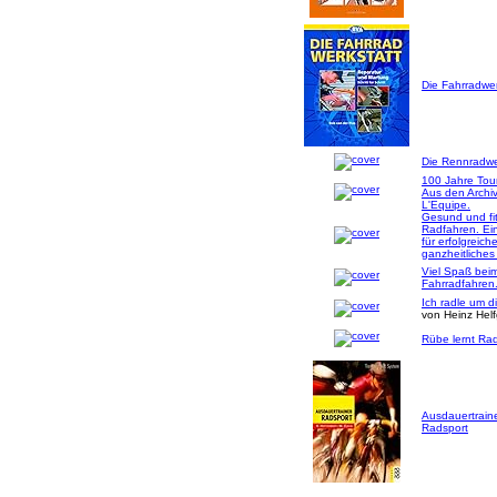
Die Fahrradwer
Die Rennradwer
100 Jahre Tou
Aus den Archi
L'Equipe.
Gesund und fi
Radfahren. Ei
für erfolgreich
ganzheitliches
Viel Spaß bei
Fahrradfahren
Ich radle um d
von Heinz Hel
Rübe lernt Rad
Ausdauertrain
Radsport