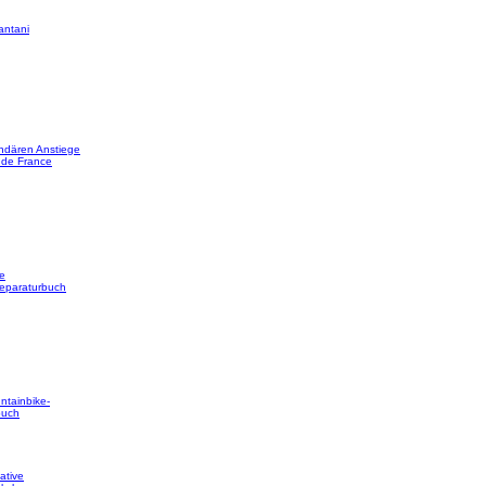
antani
ndären Anstiege
 de France
e
reparaturbuch
ntainbike-
buch
ative