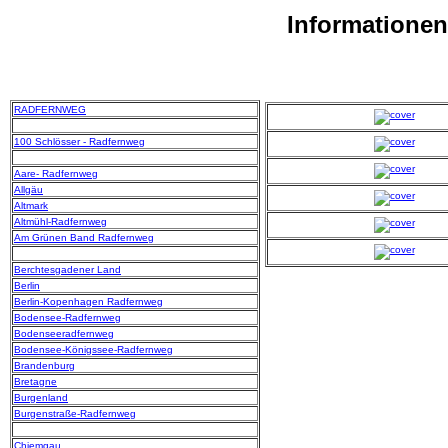
Informatione
RADFERNWEG
100 Schlösser - Radfernweg
Aare- Radfernweg
Allgäu
Altmark
Altmühl-Radfernweg
Am Grünen Band Radfernweg
Berchtesgadener Land
Berlin
Berlin-Kopenhagen Radfernweg
Bodensee-Radfernweg
Bodenseeradfernweg
Bodensee-Königssee-Radfernweg
Brandenburg
Bretagne
Burgenland
Burgenstraße-Radfernweg
Chiemgau