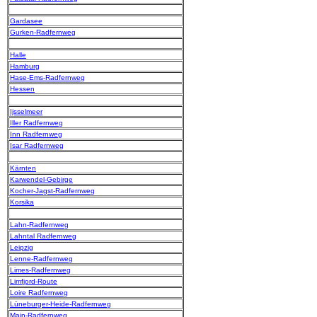
Gardasee
Gurken-Radfernweg
Halle
Hamburg
Hase-Ems-Radfernweg
Hessen
Ijsselmeer
Iller Radfernweg
Inn Radfernweg
Isar Radfernweg
Kärnten
Karwendel-Gebirge
Kocher-Jagst-Radfernweg
Korsika
Lahn-Radfernweg
Lahntal Radfernweg
Leipzig
Lenne-Radfernweg
Limes-Radfernweg
Limfjord-Route
Loire Radfernweg
Lüneburger-Heide-Radfernweg
Main-Radfernweg