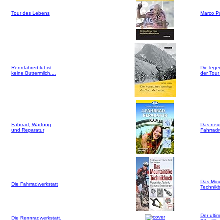
Tour des Lebens
Marco P
Rennfahrerblut ist
Die lege
keine Buttermilch....
der Tour
Fahrrad, Wartung
Das neu
und Reparatur
Fahrrad
Das Mou
Die Fahrradwerkstatt
Technik
Der ultim
Die Rennradwerkstatt.