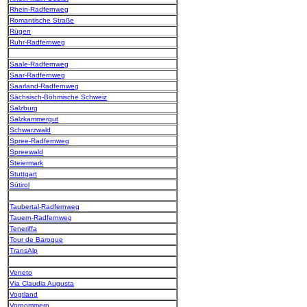
Rhein-Radfernweg
Romantische Straße
Rügen
Ruhr-Radfernweg
Saale-Radfernweg
Saar-Radfernweg
Saarland-Radfernweg
Sächsisch-Böhmische Schweiz
Salzburg
Salzkammergut
Schwarzwald
Spree-Radfernweg
Spreewald
Steiermark
Stuttgart
Sütirol
Taubertal-Radfernweg
Tauern-Radfernweg
Teneriffa
Tour de Baroque
TransAlp
Veneto
Via Claudia Augusta
Vogtland
Vorpommern