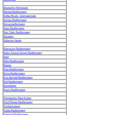
Deutsche Fehnroute
Diemel-Radfernweg
Dollar-Route, internationale
Donau-Radfernweg
Donauradfernweg
Drau-Radfernweg
Drei Täler Radfernweg
Dresden
Dübener Heide
Ederauen-Radfernweg
Eider-Treene-Sorge-Radfernweg
Eifel
Elbe-Radfernweg
Elsass
Ems-Radfernweg
Enns-Radfernweg
Enz-Nagold-Radfernweg
Erft-Radfernweg
Erzgebirge
Etsch-Radfernweg
Fränkischer Rad-Achter
Fünf-Flüsse-Radfernweg
Fünfseenland
Fulda-Radfernweg
Fuldatal Radfernweg