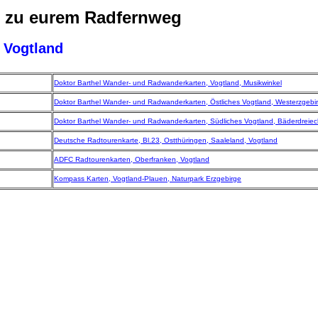
n zu eurem Radfernweg
Vogtland
Doktor Barthel Wander- und Radwanderkarten, Vogtland, Musikwinkel
Doktor Barthel Wander- und Radwanderkarten, Östliches Vogtland, Westerzgebi
Doktor Barthel Wander- und Radwanderkarten, Südliches Vogtland, Bäderdreiec
Deutsche Radtourenkarte, Bl.23, Ostthüringen, Saaleland, Vogtland
ADFC Radtourenkarten, Oberfranken, Vogtland
Kompass Karten, Vogtland-Plauen, Naturpark Erzgebirge