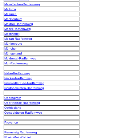
Main-Tauber-Radfernweg
Mallorca
Masuren
Mecklenburg
Moldau-Radfernweg
Mosel-Radfernweg
Mostviertel
Mozart-Radfernweg
Mühlenroute
München
Münsterland
Muldental-Radfernweg
Mur-Radfernweg
Nahe-Radfernweg
Neckar-Radfernweg
Neusiedler See-Radfernweg
Nordseeküsten-Radfernweg
Oberbayern
Oder-Neisse-Radfernweg
Ostfriesland
Ostseeküsten-Radfernweg
Provence
Rennsteig Radfernweg
Rhein-Main-Gebiet